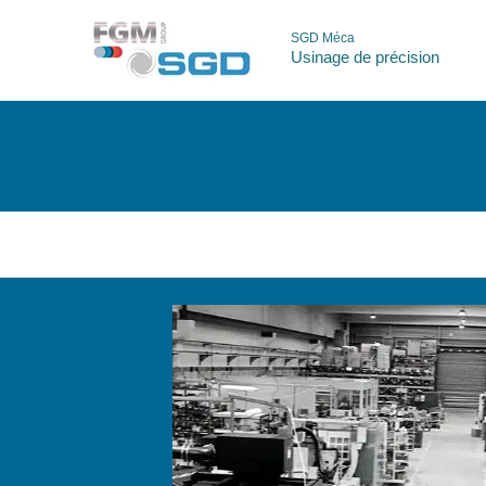
Aller
au
SGD Méca
Usinage de précision
contenu