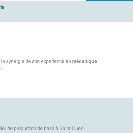
ie
s la synergie de son expérience en
mécanique
e
.
lier de production de basé à Saint-Ouen-