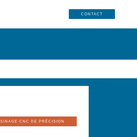
CONTACT
MÉCANIQUE DE PRÉCISION
ROTOTYPES ET PETITES SERIES
SINAGE CNC DE PRÉCISION