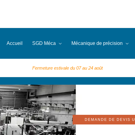
Accueil
SGD Méca
Mécanique de précision
Fermeture estivale du 07 au 24 août
P
DEMANDE DE DEVIS U